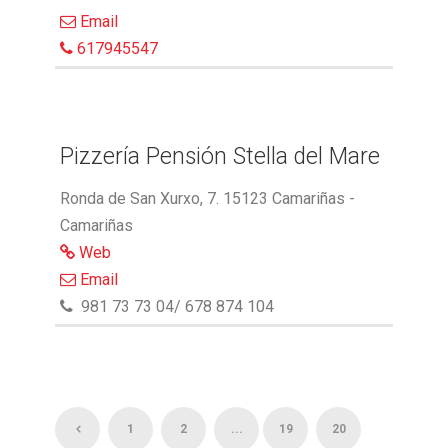
Email
617945547
Pizzería Pensión Stella del Mare
Ronda de San Xurxo, 7. 15123 Camariñas -
Camariñas
Web
Email
981 73 73 04/ 678 874 104
1
2
...
19
20