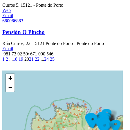
Curros 5. 15121 - Ponte do Porto
Web
Email
660066863
Pensión O Pincho
Rúa Curros, 22. 15121 Ponte do Porto - Ponte do Porto
Email
981 73 02 50/ 671 090 546
1
2
...
18
19
20
21
22
...
24
25
+
−