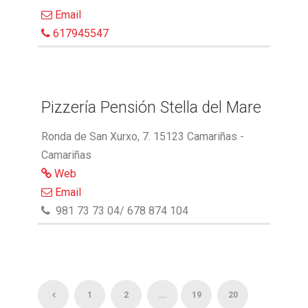
Email
617945547
Pizzería Pensión Stella del Mare
Ronda de San Xurxo, 7. 15123 Camariñas -
Camariñas
Web
Email
981 73 73 04/ 678 874 104
1
2
...
19
20