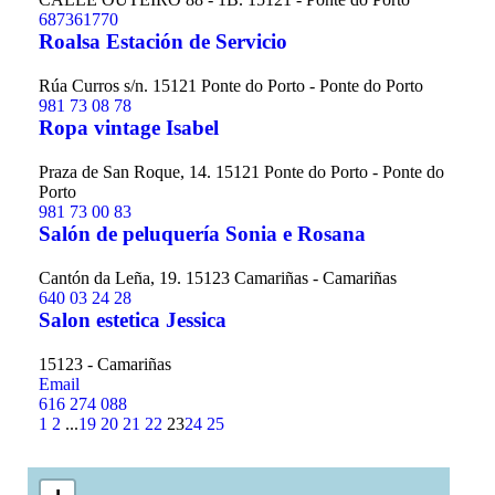
687361770
Roalsa Estación de Servicio
Rúa Curros s/n. 15121 Ponte do Porto - Ponte do Porto
981 73 08 78
Ropa vintage Isabel
Praza de San Roque, 14. 15121 Ponte do Porto - Ponte do
Porto
981 73 00 83
Salón de peluquería Sonia e Rosana
Cantón da Leña, 19. 15123 Camariñas - Camariñas
640 03 24 28
Salon estetica Jessica
15123 - Camariñas
Email
616 274 088
1
2
...
19
20
21
22
23
24
25