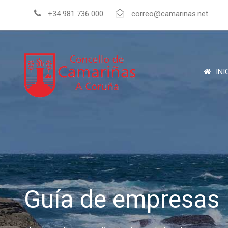
+34 981 736 000
correo@camarinas.net
INI
Guía de empresas