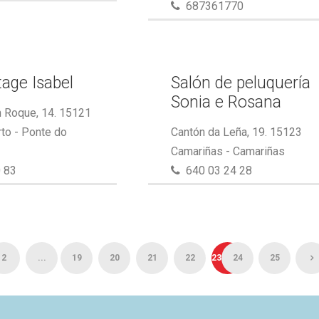
687361770
tage Isabel
Salón de peluquería
Sonia e Rosana
 Roque, 14. 15121
to - Ponte do
Cantón da Leña, 19. 15123
Camariñas - Camariñas
 83
640 03 24 28
2
...
19
20
21
22
23
24
25