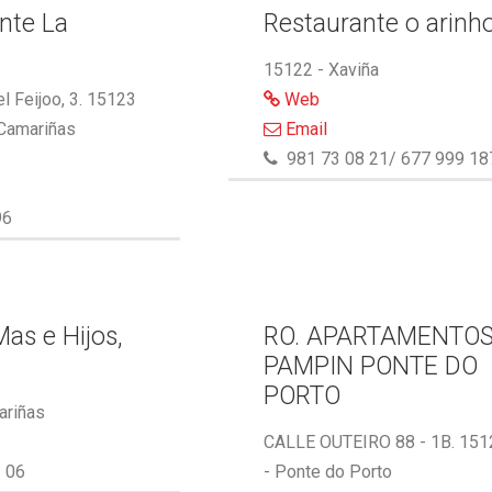
nte La
Restaurante o arinh
15122 - Xaviña
l Feijoo, 3. 15123
Web
 Camariñas
Email
981 73 08 21/ 677 999 18
96
as e Hijos,
RO. APARTAMENTO
PAMPIN PONTE DO
PORTO
ariñas
CALLE OUTEIRO 88 - 1B. 151
 06
- Ponte do Porto