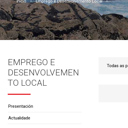
Inicio
•
Emprego e Desenvolvemento Local
•
EMPREGO E
DESENVOLVEMEN
TO LOCAL
Presentación
Actualidade