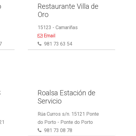
o
Restaurante Villa de
Oro
15123 - Camariñas
Email
7
981 73 63 54
S
Roalsa Estación de
Servicio
Rúa Curros s/n. 15121 Ponte
21
do Porto - Ponte do Porto
981 73 08 78