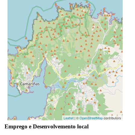
Leaflet
| ©
OpenStreetMap
contributors
Emprego e Desenvolvemento local