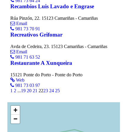
981 73 64 24
Recambios Luis Lavado e Engrase
Rúa Pinzón, 22. 15123 Camariñas - Camariñas
Email
981 73 70 91
Recreativos Grifomar
Avda de Cedeira, 23. 15123 Camariñas - Camariñas
Email
981 71 63 52
Restaurante A Xunqueira
15121 Ponte do Porto - Ponte do Porto
Web
981 73 03 97
1
2
...
19
20
21
22
23
24
25
+
−