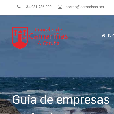
+34 981 736 000
correo@camarinas.net
INI
Guía de empresas