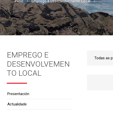
Inicio
•
Emprego e Desenvolvemento Local
•
EMPREGO E
DESENVOLVEMEN
TO LOCAL
Presentación
Actualidade