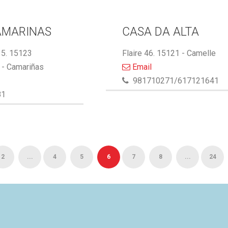
AMARINAS
CASA DA ALTA
5. 15123
Flaire 46. 15121 - Camelle
- Camariñas
Email
981710271/617121641
81
2
...
4
5
6
7
8
...
24