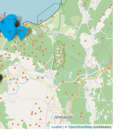
Leaflet
| ©
OpenStreetMap
contributors