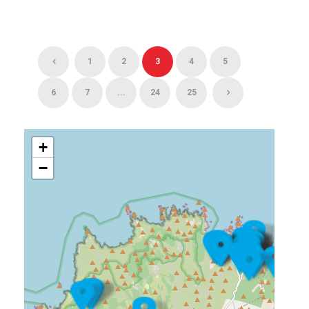
1
2
3
4
5
6
7
...
24
25
+
−