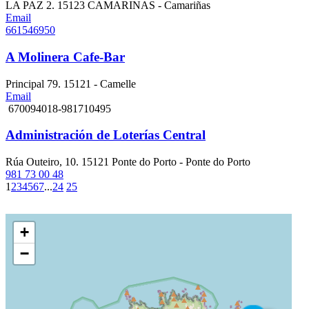
LA PAZ 2. 15123 CAMARINAS - Camariñas
Email
661546950
A Molinera Cafe-Bar
Principal 79. 15121 - Camelle
Email
670094018-981710495
Administración de Loterías Central
Rúa Outeiro, 10. 15121 Ponte do Porto - Ponte do Porto
981 73 00 48
1
2
3
4
5
6
7
...
24
25
+
−