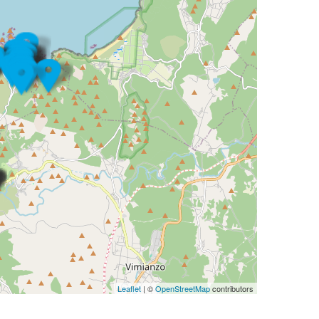
Leaflet
| ©
OpenStreetMap
contributors