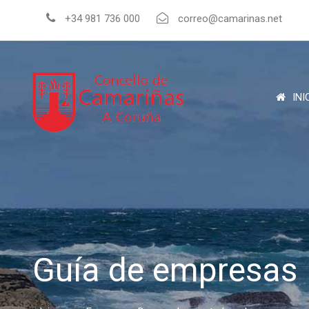
+34 981 736 000
correo@camarinas.net
INI
Guía de empresas