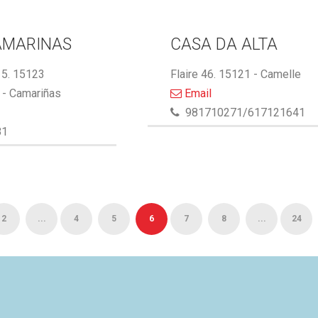
AMARINAS
CASA DA ALTA
5. 15123
Flaire 46. 15121 - Camelle
- Camariñas
Email
981710271/617121641
81
2
...
4
5
6
7
8
...
24