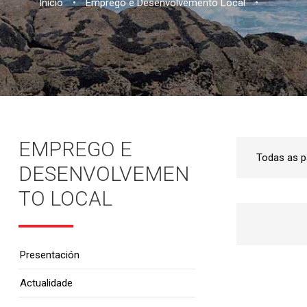
Inicio
•
Emprego e Desenvolvemento Local
•
EMPREGO E
DESENVOLVEMEN
TO LOCAL
Presentación
Actualidade