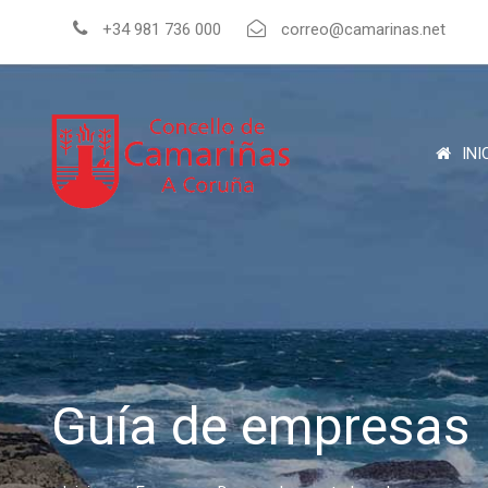
+34 981 736 000
correo@camarinas.net
INI
Guía de empresas