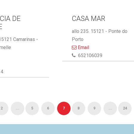
CIA DE
CASA MAR
E
allo 235. 15121 - Ponte do
 15121 Camarinas -
Porto
melle
Email
652106039
14
2
...
5
6
7
8
9
...
24