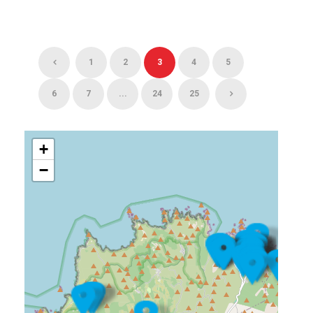
1
2
3
4
5
6
7
...
24
25
+
−