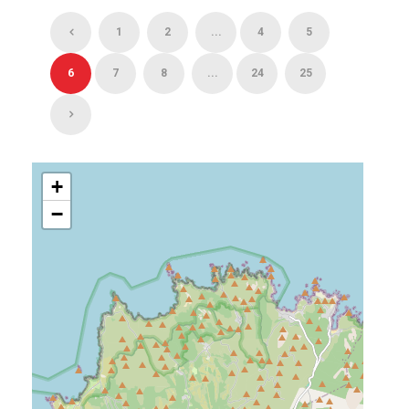
1
2
...
4
5
6
7
8
...
24
25
+
−