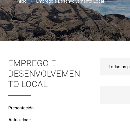
Inicio
•
Emprego e Desenvolvemento Local
•
EMPREGO E
DESENVOLVEMEN
TO LOCAL
Presentación
Actualidade