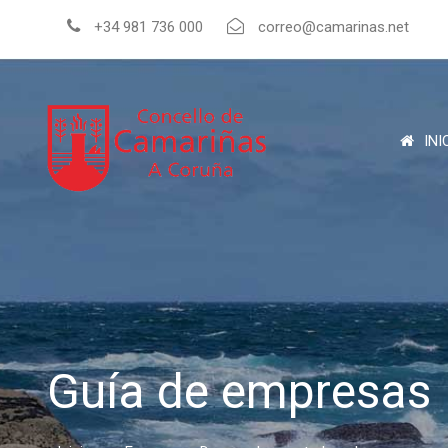
+34 981 736 000
correo@camarinas.net
INI
Guía de empresas