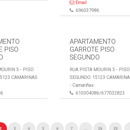
Email
696037986
MENTO
APARTAMENTO
 PISO
GARROTE PISO
O
SEGUNDO
MOURIN 5 - PISO
RUA PISTA MOURIN 5 - PISO
15123 CAMARINAS
SEGUNDO. 15123 CAMARIN
- Camariñas
86
610304086/677032823
2
3
4
5
6
7
...
24
25