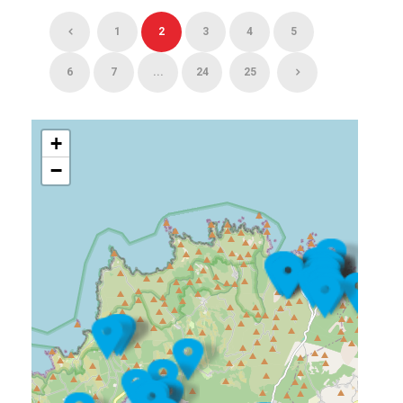
1
2
3
4
5
6
7
...
24
25
+
−