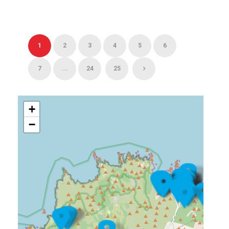
1
2
3
4
5
6
7
...
24
25
+
−