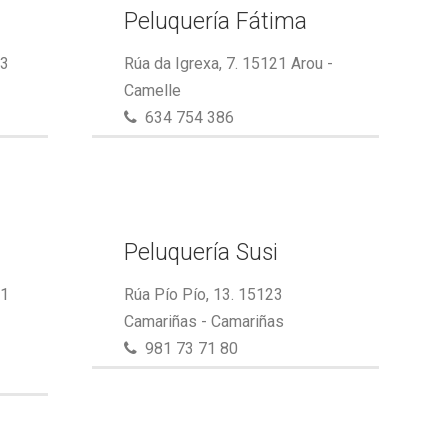
Peluquería Fátima
23
Rúa da Igrexa, 7. 15121 Arou -
Camelle
634 754 386
Peluquería Susi
21
Rúa Pío Pío, 13. 15123
Camariñas - Camariñas
981 73 71 80