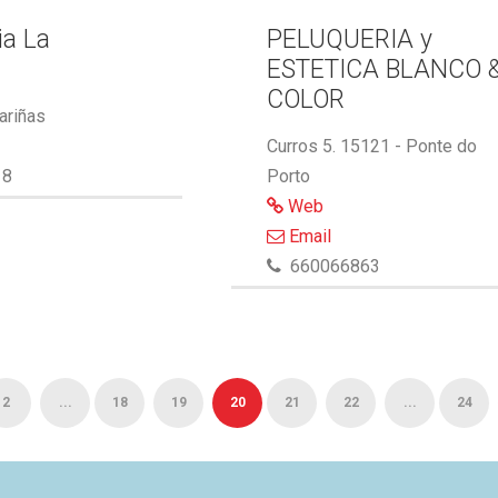
ia La
PELUQUERIA y
ESTETICA BLANCO 
COLOR
ariñas
Curros 5. 15121 - Ponte do
18
Porto
Web
Email
660066863
2
...
18
19
20
21
22
...
24