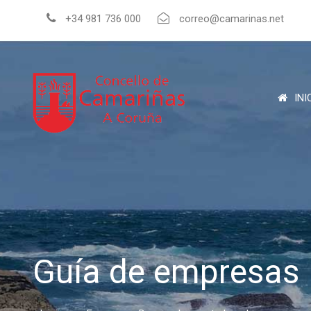
+34 981 736 000
correo@camarinas.net
INI
Guía de empresas