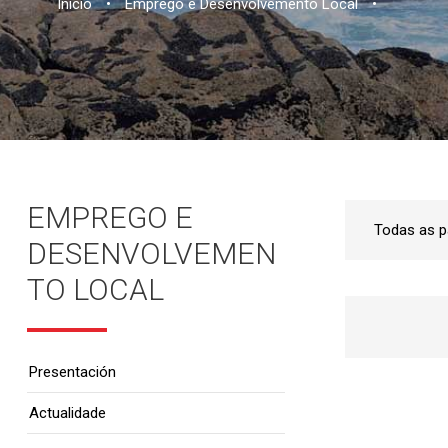
Inicio
•
Emprego e Desenvolvemento Local
•
EMPREGO E
DESENVOLVEMEN
TO LOCAL
Presentación
Actualidade