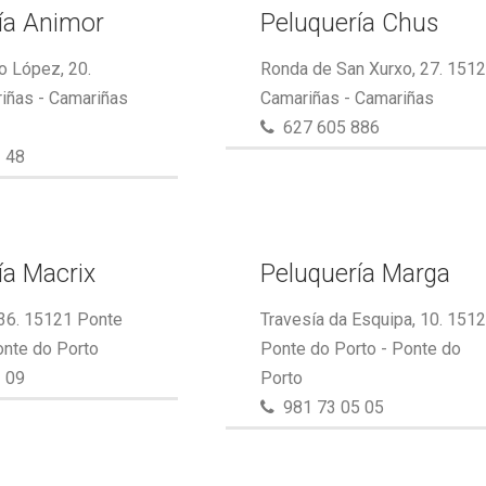
ía Animor
Peluquería Chus
o López, 20.
Ronda de San Xurxo, 27. 151
iñas - Camariñas
Camariñas - Camariñas
627 605 886
 48
ía Macrix
Peluquería Marga
 36. 15121 Ponte
Travesía da Esquipa, 10. 151
onte do Porto
Ponte do Porto - Ponte do
 09
Porto
981 73 05 05