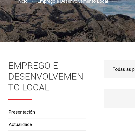
Inicio
•
Emprego e Desenvolvemento Local
•
EMPREGO E
DESENVOLVEMEN
TO LOCAL
Presentación
Actualidade