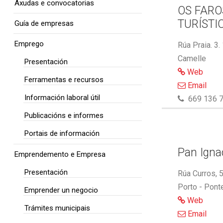
Axudas e convocatorias
OS FARO
TURÍSTI
Guía de empresas
Emprego
Rúa Praia. 3.
Camelle
Presentación
Web
Ferramentas e recursos
Email
Información laboral útil
669 136 7
Publicacións e informes
Portais de información
Pan Ignac
Emprendemento e Empresa
Presentación
Rúa Curros, 
Porto - Pont
Emprender un negocio
Web
Trámites municipais
Email