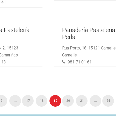
 41
a Pastelería
Panadería Pastelería
Perla
, 2. 15123
Rúa Porto, 18. 15121 Camelle
 Camariñas
Camelle
 13
981 71 01 61
2
...
17
18
19
20
21
...
24