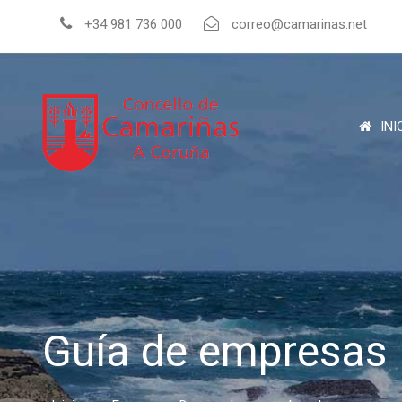
+34 981 736 000
correo@camarinas.net
INI
Guía de empresas