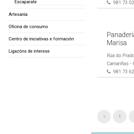
Escaparate
981 73 02
Artesanía
Oficina de consumo
Panaderí
Centro de iniciativas e formación
Marisa
Ligazóns de interese
Rúa do Prado
Camariñas -
981 73 62
1