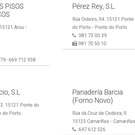
S PISOS
Pérez Rey, S.L.
COS
Rúa Outeiro, 94. 15121 Ponte
 15121 Arou -
do Porto - Ponte do Porto
981 73 00 39
981 70 50 10
79- 669 712 938
io, S.L
Panadería Barcia
(Forno Novo)
53. 15121 Ponte do
e do Porto
Rúa da Cruz de Cedeira, 9.
15123 Camariñas - Camariña
647 612 526