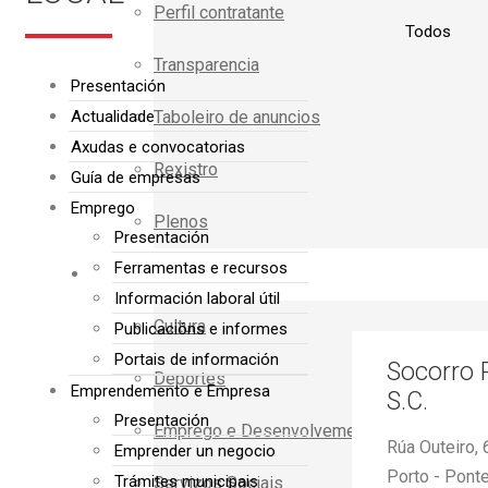
Perfil contratante
Transparencia
Presentación
Actualidade
Taboleiro de anuncios
Axudas e convocatorias
Rexistro
Guía de empresas
Emprego
Plenos
Presentación
Ferramentas e recursos
DEPARTAMENTOS
Información laboral útil
Cultura
Publicacións e informes
Portais de información
Socorro P
Deportes
Emprendemento e Empresa
S.C.
Presentación
Emprego e Desenvolvemento Local
Rúa Outeiro,
Emprender un negocio
Porto - Pont
Trámites municipais
Servizos Sociais