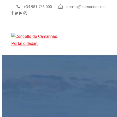
+34 981 736 000
correo@camarinas.net
INICIO
O CONCELLO
Saúdo da Alcaldía