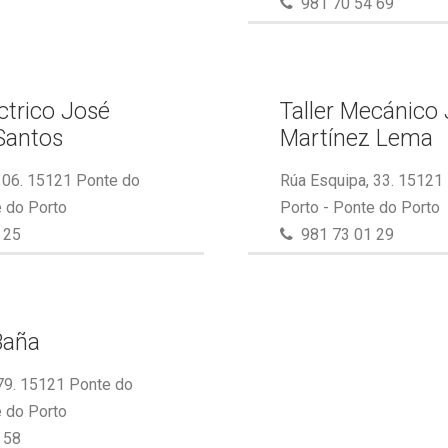
981 70 54 69
éctrico José
Taller Mecánico
Santos
Martínez Lema
 106. 15121 Ponte do
Rúa Esquipa, 33. 15121
e do Porto
Porto - Ponte do Porto
 25
981 73 01 29
Baña
 79. 15121 Ponte do
e do Porto
 58