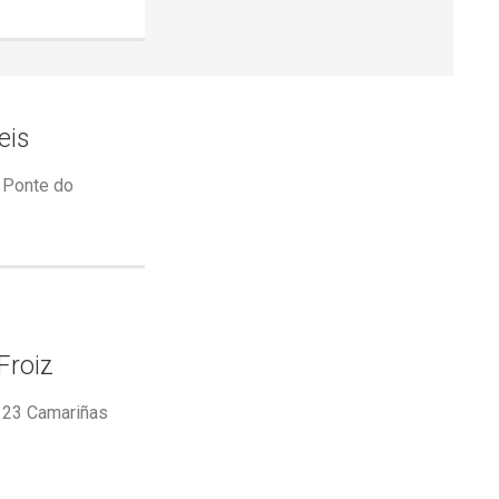
eis
 Ponte do
Froiz
5123 Camariñas