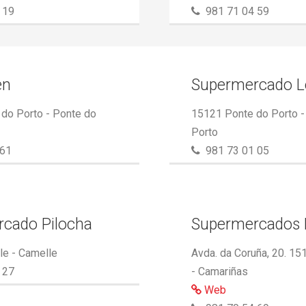
 19
981 71 04 59
en
Supermercado L
do Porto - Ponte do
15121 Ponte do Porto -
Porto
61
981 73 01 05
cado Pilocha
Supermercados 
e - Camelle
Avda. da Coruña, 20. 1
 27
- Camariñas
Web