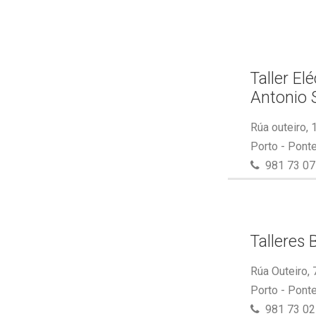
Taller El
Antonio 
Rúa outeiro,
Porto - Pont
981 73 07
Talleres 
Rúa Outeiro,
Porto - Pont
981 73 02