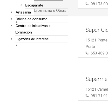
981 73 00
Escaparate
Urbanismo e Obras
Artesanía
Oficina de consumo
Centro de iniciativas e
Super Ci
formación
TURISMO
Ligazóns de interese
15121 Ponte 
ENCAIXE
Porto
653 489 0
EMPRESAS
Supermer
15121 Camell
981 71 01