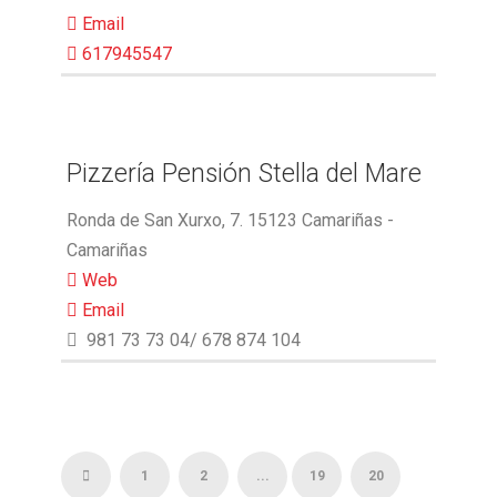
Email
617945547
Pizzería Pensión Stella del Mare
Ronda de San Xurxo, 7. 15123 Camariñas -
Camariñas
Web
Email
981 73 73 04/ 678 874 104
1
2
...
19
20