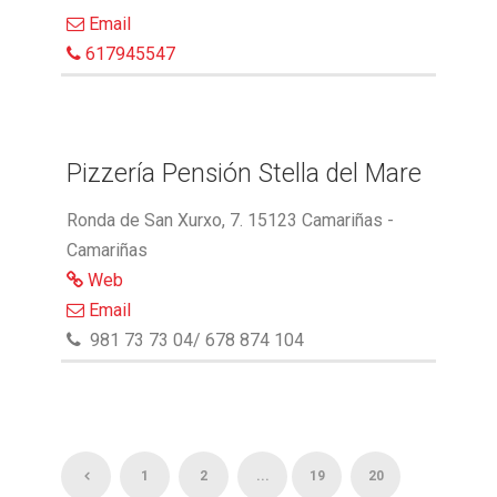
Email
617945547
Pizzería Pensión Stella del Mare
Ronda de San Xurxo, 7. 15123 Camariñas -
Camariñas
Web
Email
981 73 73 04/ 678 874 104
1
2
...
19
20