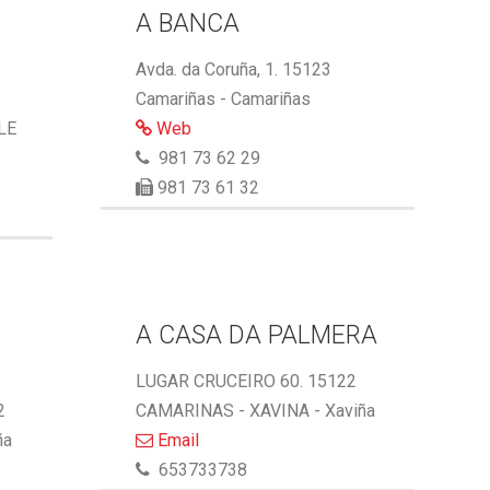
A BANCA
Avda. da Coruña, 1. 15123
Camariñas - Camariñas
LE
Web
981 73 62 29
981 73 61 32
A CASA DA PALMERA
LUGAR CRUCEIRO 60. 15122
2
CAMARINAS - XAVINA - Xaviña
ña
Email
653733738