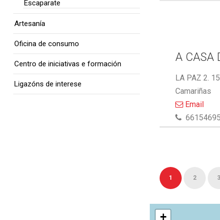
Escaparate
Artesanía
Oficina de consumo
A CASA 
Centro de iniciativas e formación
LA PAZ 2. 1
Ligazóns de interese
Camariñas
Email
6615469
1
2
+