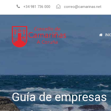
+34 981 736 000
correo@camarinas.net
INI
Guía de empresas