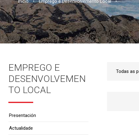
Inicio
•
Emprego e Desenvolvemento Local
•
EMPREGO E
DESENVOLVEMEN
TO LOCAL
Presentación
Actualidade