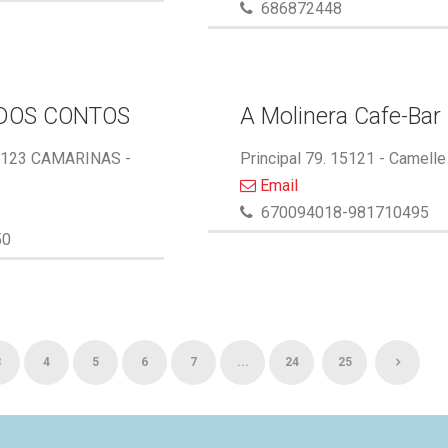
686872448
DOS CONTOS
A Molinera Cafe-Bar
5123 CAMARINAS -
Principal 79. 15121 - Camelle
Email
670094018-981710495
50
3
4
5
6
7
...
24
25