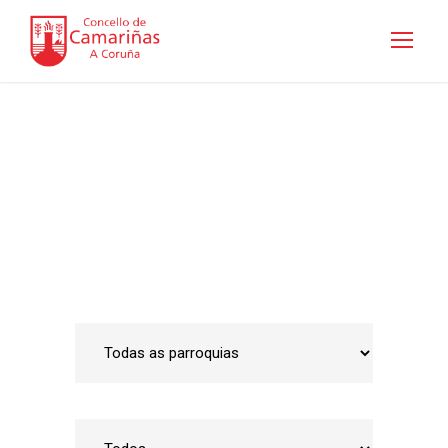
Guía de empresas
Inicio
•
Emprego e Desenvolvemento Local
•