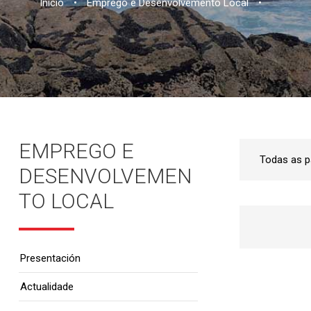
Inicio
•
Emprego e Desenvolvemento Local
•
EMPREGO E
DESENVOLVEMEN
TO LOCAL
Presentación
Actualidade