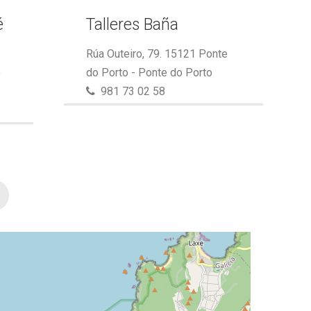
é
Talleres Baña
Rúa Outeiro, 79. 15121 Ponte
e
do Porto - Ponte do Porto
981 73 02 58