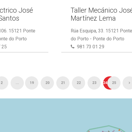
éctrico José
Taller Mecánico Jos
Santos
Martínez Lema
 106. 15121 Ponte
Rúa Esquipa, 33. 15121 Pont
onte do Porto
do Porto - Ponte do Porto
 25
981 73 01 29
2
...
19
20
21
22
23
24
25