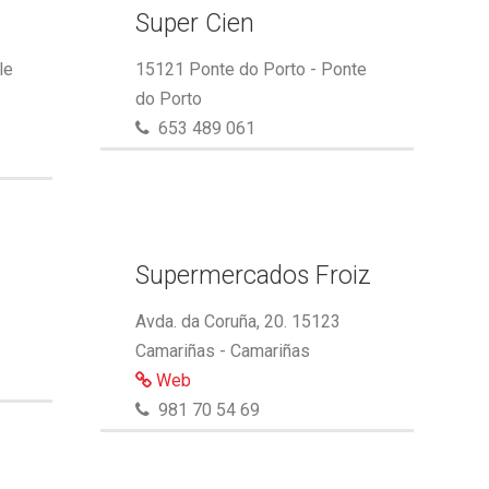
Super Cien
le
15121 Ponte do Porto - Ponte
do Porto
653 489 061
Supermercados Froiz
Avda. da Coruña, 20. 15123
Camariñas - Camariñas
Web
981 70 54 69