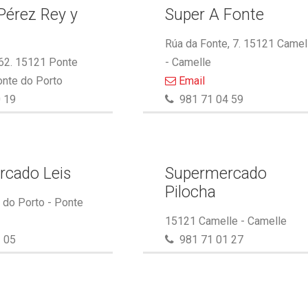
Pérez Rey y
Super A Fonte
.
Rúa da Fonte, 7. 15121 Camel
 62. 15121 Ponte
- Camelle
onte do Porto
Email
 19
981 71 04 59
rcado Leis
Supermercado
Pilocha
do Porto - Ponte
15121 Camelle - Camelle
 05
981 71 01 27