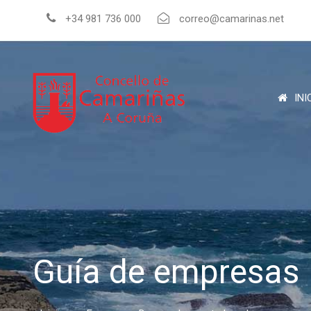
+34 981 736 000
correo@camarinas.net
INI
Guía de empresas