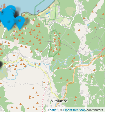
Leaflet
| ©
OpenStreetMap
contributors