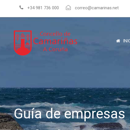
+34 981 736 000
correo@camarinas.net
INI
Guía de empresas