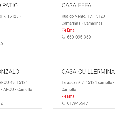
 PATIO
CASA FEFA
 7. 15123 -
Rúa do Vento, 17. 15123
Camariñas - Camariñas
Email
660-095-369
89
ONZALO
CASA GUILLERMIN
AROU 49. 15121
Tarasca nº 7. 15121 camelle -
- AROU - Camelle
Camelle
Email
42
617945547