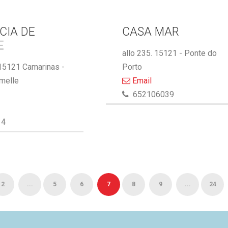
CIA DE
CASA MAR
E
allo 235. 15121 - Ponte do
 15121 Camarinas -
Porto
melle
Email
652106039
14
2
...
5
6
7
8
9
...
24