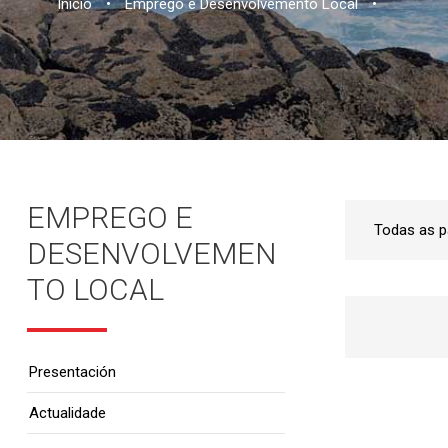
Inicio
•
Emprego e Desenvolvemento Local
•
EMPREGO E
DESENVOLVEMEN
TO LOCAL
Presentación
Actualidade