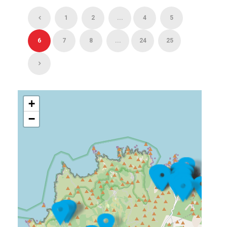
1
2
...
4
5
6
7
8
...
24
25
+
−