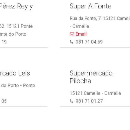
Pérez Rey y
Super A Fonte
.
Rúa da Fonte, 7. 15121 Camel
 62. 15121 Ponte
- Camelle
onte do Porto
Email
 19
981 71 04 59
rcado Leis
Supermercado
Pilocha
do Porto - Ponte
15121 Camelle - Camelle
 05
981 71 01 27