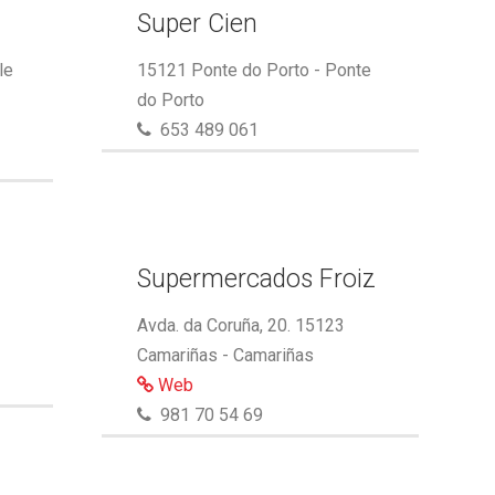
Super Cien
le
15121 Ponte do Porto - Ponte
do Porto
653 489 061
Supermercados Froiz
Avda. da Coruña, 20. 15123
Camariñas - Camariñas
Web
981 70 54 69