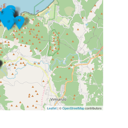
Leaflet
| ©
OpenStreetMap
contributors