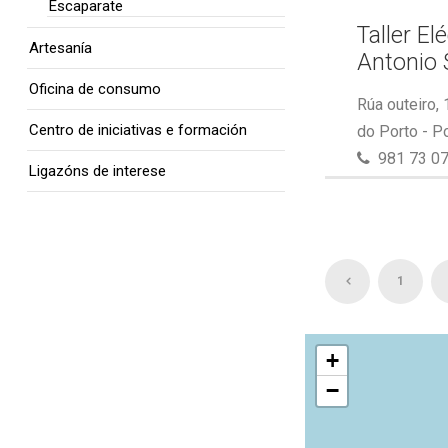
Escaparate
Taller El
Artesanía
Antonio 
Oficina de consumo
Rúa outeiro,
Centro de iniciativas e formación
do Porto - P
981 73 07
Ligazóns de interese
1
+
−