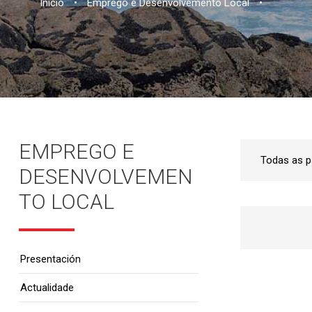
Inicio
•
Emprego e Desenvolvemento Local
•
EMPREGO E
DESENVOLVEMEN
TO LOCAL
Presentación
Actualidade