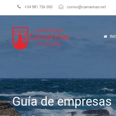
+34 981 736 000
correo@camarinas.net
INI
Guía de empresas