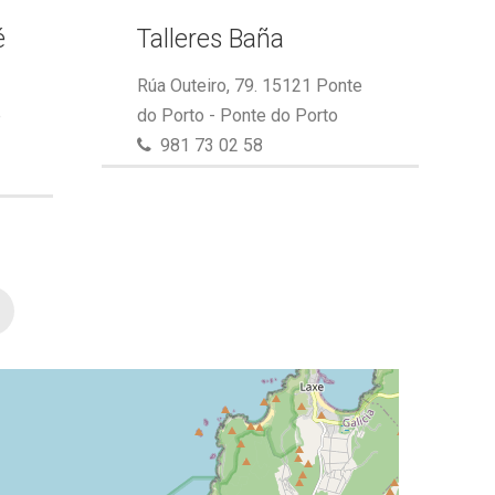
é
Talleres Baña
Rúa Outeiro, 79. 15121 Ponte
e
do Porto - Ponte do Porto
981 73 02 58