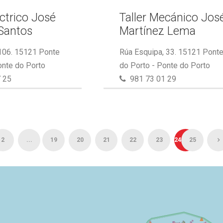
éctrico José
Taller Mecánico Jos
Santos
Martínez Lema
 106. 15121 Ponte
Rúa Esquipa, 33. 15121 Pont
onte do Porto
do Porto - Ponte do Porto
 25
981 73 01 29
2
...
19
20
21
22
23
24
25