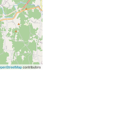
penStreetMap
contributors