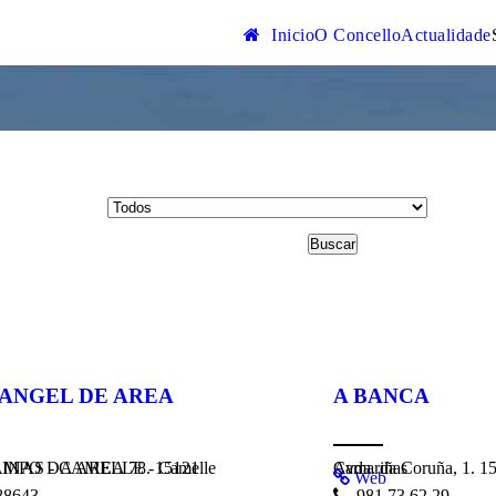
Inicio
O Concello
Actualidade
Buscar
 ANGEL DE AREA
A BANCA
 AREA 78. 15121 CAMARINAS - CAMELLE - Camelle
Avda. da Coruña, 1. 15123 Camariñas - Camariñas
Web
8643
981 73 62 29