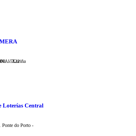
LMERA
AS - XAVINA - Xaviña
 Loterías Central