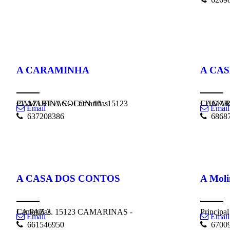
A CARAMINHA
A CA
PLAZUELA COLON 10 . 15123 CAMARINAS - Camariñas
LUGAR A GANDA
Email
Email
637208386
68687
A CASA DOS CONTOS
A Moli
LA PAZ 2. 15123 CAMARINAS - Camariñas
Principa
Email
Email
661546950
67009