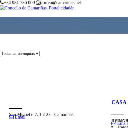
+34 981 736 000
correo@camarinas.net
Guía de empresas
Inicio
•
Emprego e Desenvolvemento Local
•
CASA
San Miguel n 7. 15123 - Camariñas
Email
RUA CAMPO DA
Email
62698