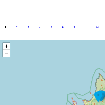
1
2
3
4
5
6
7
...
24
+
−