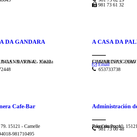
981 73 61 32
SA DA GANDARA
A CASA DA PA
RA 42. 15122 CAMARINAS - XAVINA - Xaviña
LUGAR CRUCEIRO 60. 15122 CAMARIN
Email
2448
653733738
nera Cafe-Bar
Administración de
l 79. 15121 - Camelle
Rúa Outeiro, 10. 15121 Ponte do Porto - Ponte do Porto
981 73 00 48
4018-981710495