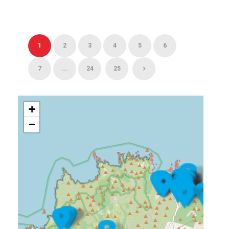
1
2
3
4
5
6
7
...
24
25
+
−