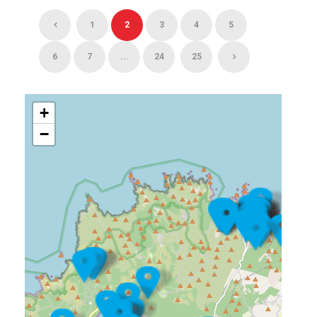
1
2
3
4
5
6
7
...
24
25
+
−