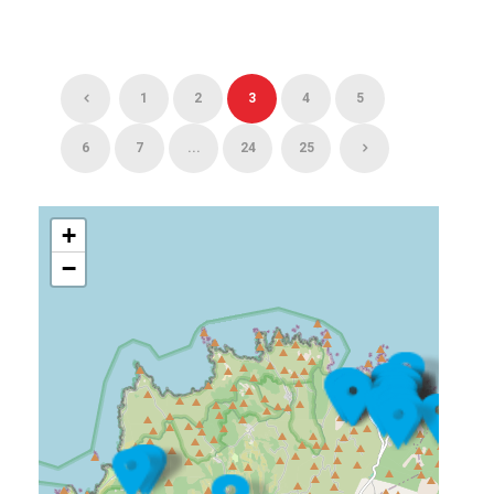
1
2
3
4
5
6
7
...
24
25
+
−