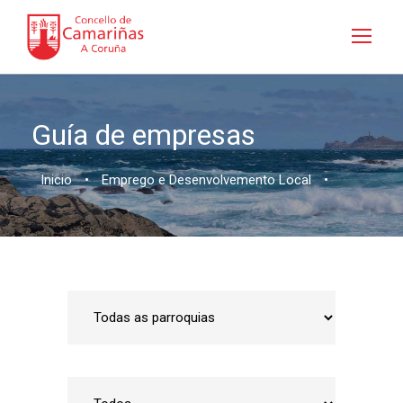
Guía de empresas
Inicio
•
Emprego e Desenvolvemento Local
•