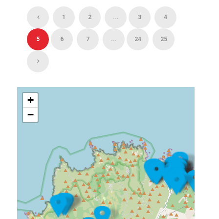
1
2
...
3
4
5
6
7
...
24
25
+
−