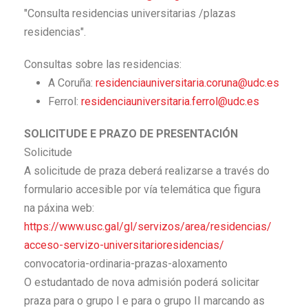
"Consulta residencias universitarias /plazas
residencias".
Consultas sobre las residencias:
A Coruña:
residenciauniversitari
a.coruna@udc.es
Ferrol:
residenciauniversitari
a.ferrol@udc.es
SOLICITUDE E PRAZO DE PRESENTACIÓN
Solicitude
A solicitude de praza deberá realizarse a través do
formulario accesible por vía telemática que figura
na páxina web:
https://www.usc.gal/gl/
servizos/area/residencias/
acceso-servizo-
universitarioresidencias/
convocatoria-ordinaria-prazas-
aloxamento
O estudantado de nova admisión poderá solicitar
praza para o grupo I e para o grupo II marcando as