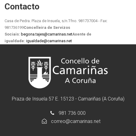
Contacto
Casa de Pedra. Plaza de Insuela, s/n.
Tfno. 981737004 - Fax:
981736199
Concelleira de Servizos
Sociais:
begona.tajes@camarinas.net
Axente de
igualdade:
igualdade@camarinas.net
Praza de Insuela 57 E. 15123 - Camariñas (A Coruña)
981 736 000
correo@camarinas.net