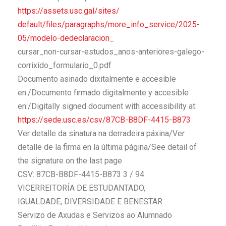
https://assets.usc.gal/sites/
default/files/paragraphs/more_
info_service/2025-
05/modelo-
dedeclaracion_
cursar_non-cursar-estudos_
anos-anteriores-galego-
corrixido_formulario_0.pdf
Documento asinado dixitalmente e accesible
en:/Documento firmado digitalmente y accesible
en:/Digitally signed document with accessibility at:
https://sede.usc.es/csv/87CB-
B8DF-4415-B873
Ver detalle da sinatura na derradeira páxina/Ver
detalle de la firma en la última página/See detail of
the signature on the last page
CSV: 87CB-B8DF-4415-B873 3 / 94
VICERREITORÍA DE ESTUDANTADO,
IGUALDADE, DIVERSIDADE E BENESTAR
Servizo de Axudas e Servizos ao Alumnado