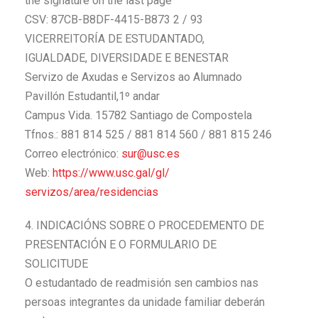
the signature on the last page
CSV: 87CB-B8DF-4415-B873 2 / 93
VICERREITORÍA DE ESTUDANTADO,
IGUALDADE, DIVERSIDADE E BENESTAR
Servizo de Axudas e Servizos ao Alumnado
Pavillón Estudantil,1º andar
Campus Vida. 15782 Santiago de Compostela
Tfnos.: 881 814 525 / 881 814 560 / 881 815 246
Correo electrónico:
sur@usc.es
Web:
https://www.usc.gal/gl/
servizos/area/residencias
4. INDICACIÓNS SOBRE O PROCEDEMENTO DE
PRESENTACIÓN E O FORMULARIO DE
SOLICITUDE
O estudantado de readmisión sen cambios nas
persoas integrantes da unidade familiar deberán