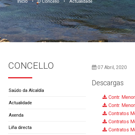
Inicio
•
O Concello
•
Actualidade
CONCELLO
07 Abril, 2020
Descargas
Saúdo da Alcaldía
Contr. Meno
Actualidade
Contr. Menor
Contratos Me
Axenda
Contratos M
Liña directa
Contratos M