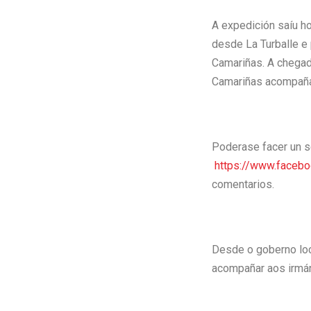
A expedición saíu ho
desde La Turballe e 
Camariñas. A chegada
Camariñas acompañado
Poderase facer un s
https://www.face
comentarios.
Desde o goberno loc
acompañar aos irmáns