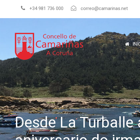
+34 981 736 000
correo@camarinas.net
INI
Desde La Turballe 