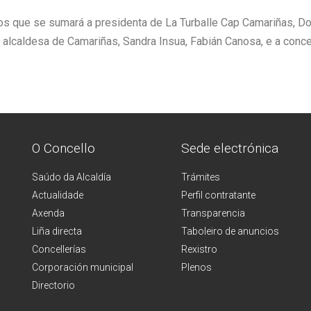
aos que se sumará a presidenta de La Turballe Cap Camariñas, D
 alcaldesa de Camariñas, Sandra Insua, Fabián Canosa, e a concel
O Concello
Sede electrónica
Saúdo da Alcaldía
Trámites
Actualidade
Perfil contratante
Axenda
Transparencia
Liña directa
Taboleiro de anuncios
Concellerías
Rexistro
Corporación municipal
Plenos
Directorio