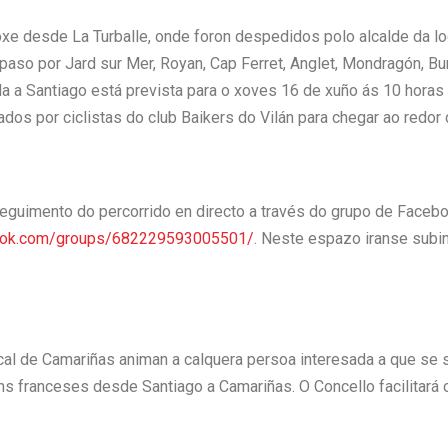
xe desde La Turballe, onde foron despedidos polo alcalde da loca
paso por Jard sur Mer, Royan, Cap Ferret, Anglet, Mondragón, Bu
 a Santiago está prevista para o xoves 16 de xuño ás 10 horas e,
s por ciclistas do club Baikers do Vilán para chegar ao redor d
eguimento do percorrido en directo a través do grupo de Facebo
book.com/groups/682229593005501/
. Neste espazo iranse subin
al de Camariñas animan a calquera persoa interesada a que se s
 franceses desde Santiago a Camariñas. O Concello facilitará o