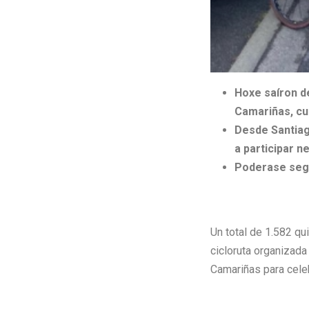
Hoxe saíron de
Camariñas, cub
Desde Santiag
a participar ne
Poderase segu
Un total de 1.582 qu
cicloruta organizada
Camariñas para cele