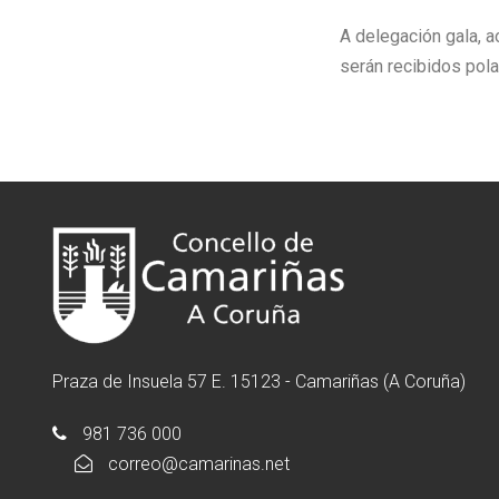
A delegación gala, 
serán recibidos pola
Praza de Insuela 57 E. 15123 - Camariñas (A Coruña)
981 736 000
correo@camarinas.net