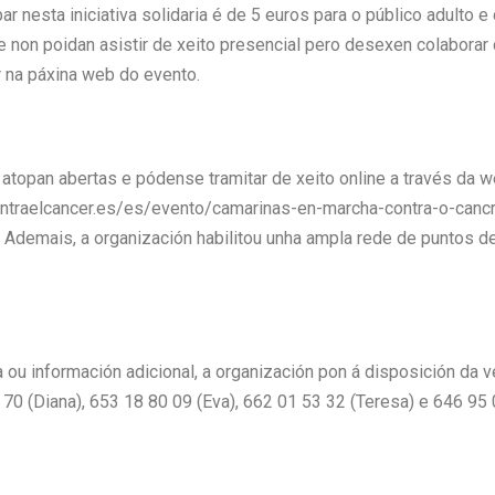
par nesta iniciativa solidaria é de 5 euros para o público adulto
non poidan asistir de xeito presencial pero desexen colaborar c
r na páxina web do evento.
 atopan abertas e pódense tramitar de xeito online a través da w
ontraelcancer.es/es/evento/camarinas-en-marcha-contra-o-canc
. Ademais, a organización habilitou unha ampla rede de puntos de
 ou información adicional, a organización pon á disposición da 
4 70 (Diana), 653 18 80 09 (Eva), 662 01 53 32 (Teresa) e 646 95