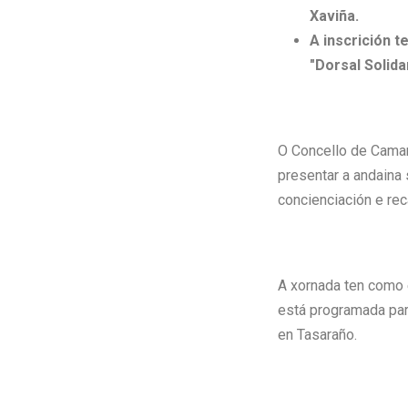
Xaviña
.
A inscrición t
"Dorsal Solida
O Concello de Camar
presentar a andaina 
concienciación e re
A xornada ten como 
está programada par
en Tasaraño.