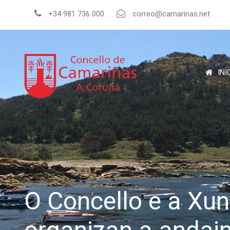
+34 981 736 000
correo@camarinas.net
INI
O Concello e a Xun