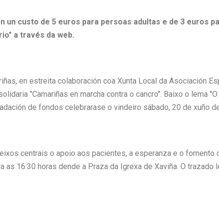
en un custo de 5 euros para persoas adultas e de 3 euros p
rio" a través da web.
iñas, en estreita colaboración coa Xunta Local da Asociación Es
solidaria "Camariñas en marcha contra o cancro". Baixo o lema 
cadación de fondos celebrarase o vindeiro sábado, 20 de xuño d
eixos centrais o apoio aos pacientes, a esperanza e o fomento 
a as 16:30 horas dende a Praza da Igrexa de Xaviña. O trazado l