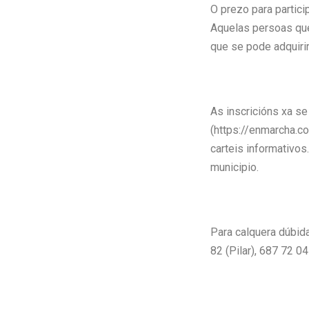
O prezo para partici
Aquelas persoas que 
que se pode adquiri
As inscricións xa se
(https://enmarcha.c
carteis informativos
municipio.
Para calquera dúbida
82 (Pilar), 687 72 0