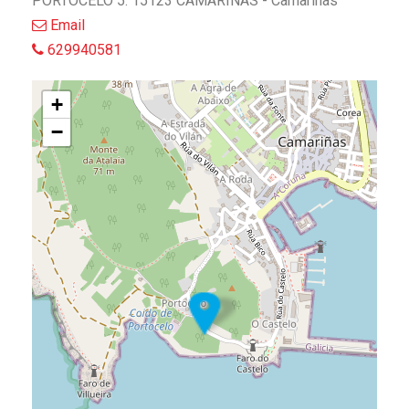
PORTOCELO 5. 15123 CAMARINAS - Camariñas
Email
629940581
+
−