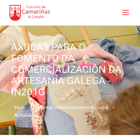
AXUDAS PARA O
FOMENTO DA
COMERCIALIZACIÓN DA
ARTESANÍA GALEGA -
IN201G
Inicio
•
Emprego e Desenvolvemento Local
•
Actualidade