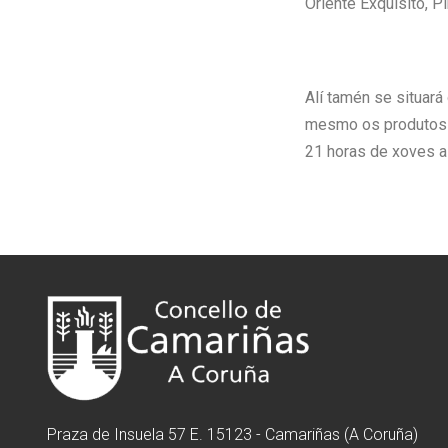
Oriente Exquisito, P
Alí tamén se situará
mesmo os produtos q
21 horas de xoves a
Praza de Insuela 57 E. 15123 - Camariñas (A Coruña)