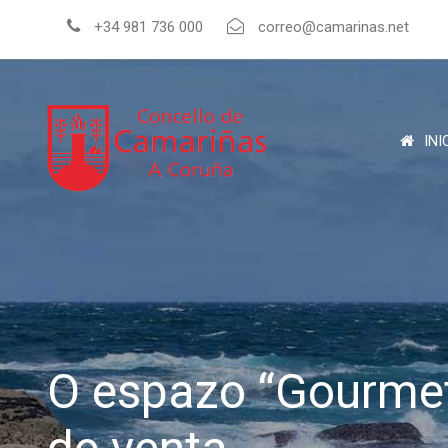
+34 981 736 000
correo@camarinas.net
INI
O espazo “Gourmet