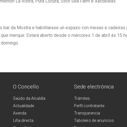
imentón La Ristra, Pura Locura, Stolt Sea Farm e Xacobleas.
 o bar da Mostra e habilitarase un espazo con mesas e cadeiras 
ue merque. Estará aberto desde o mércores 1 de abril ás 15 hora
 domingo.
O Concello
Sede electrónica
Saúdo da Alcaldía
Trámites
Actualidade
Perfil contratante
Axenda
Transparencia
Liña directa
Taboleiro de anuncios