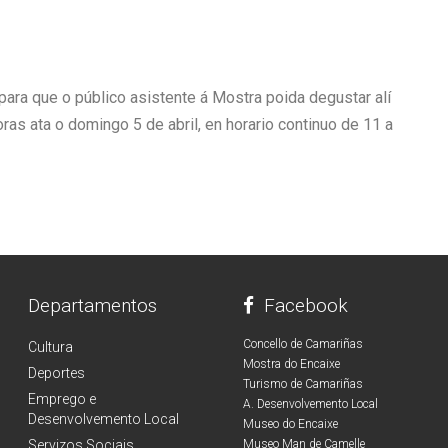
para que o público asistente á Mostra poida degustar alí
s ata o domingo 5 de abril, en horario continuo de 11 a
Departamentos
Facebook
Concello de Camariñas
Cultura
Mostra do Encaixe
Deportes
Turismo de Camariñas
Emprego e
A. Desenvolvemento Local
Desenvolvemento Local
Museo do Encaixe
Servizos Sociais
Museo Man de Camelle