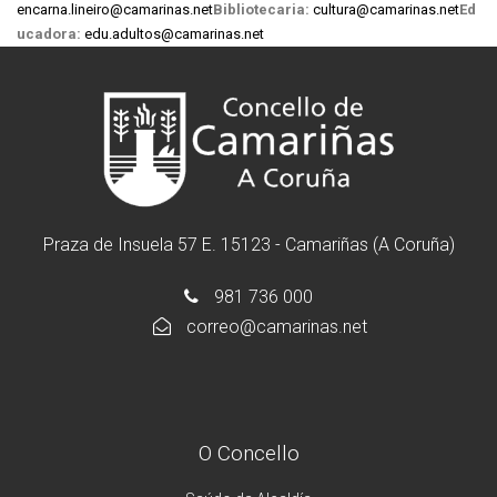
encarna.lineiro@camarinas.net
Bibliotecaria:
cultura@camarinas.net
Ed
ucadora:
edu.adultos@camarinas.net
Praza de Insuela 57 E. 15123 - Camariñas (A Coruña)
981 736 000
correo@camarinas.net
O Concello