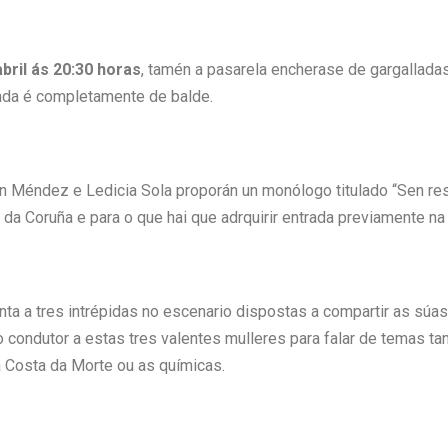
bril ás 20:30 horas
, tamén a pasarela encherase de gargallada
ada é completamente de balde.
 Méndez e Ledicia Sola proporán un monólogo titulado “Sen rest
da Coruña e para o que hai que adrquirir entrada previamente na t
ta a tres intrépidas no escenario dispostas a compartir as súa
o condutor a estas tres valentes mulleres para falar de temas t
a Costa da Morte ou as químicas.