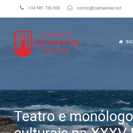
+34 981 736 000
correo@camarinas.net
INI
Teatro e monólogo