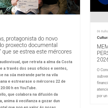
06 Xullo
Cultur
s, protagonista do novo
 do proxecto documental
MEM
” que se estrea este mércores
PER
202
udiovisual, que retrata a alma da Costa
e a través dos seus oficios e xentes,
O Conc
e na súa meirande parte na
vila
subven
ñana
e estrearase o mércores 22 de
financ
s 20:00 h en YouTube.
atenci
llo
,
que colabora na difusión da
por un
iva, anima á veciñanza a gozar dun
tal que pon en valor ás nosas