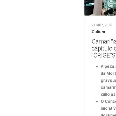
21 Xullo, 2026
Cultura
Camariña
capítulo
“ORÍGE”S
A
peza a
da Mort
gravous
camari
xullo á
O Conce
iniciat
documen