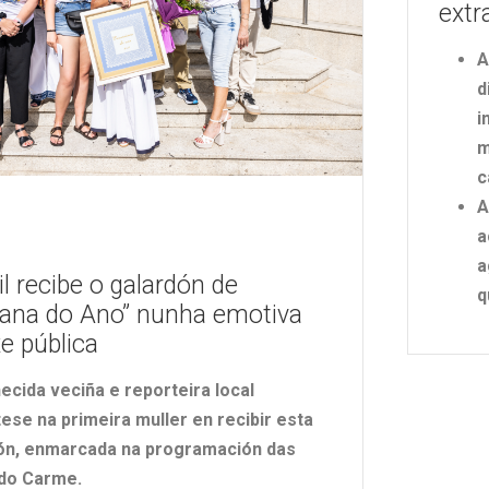
extr
A
d
i
m
c
A
a
a
il recibe o galardón de
q
ana do Ano” nunha emotiva
 pública
ecida veciña e reporteira local
ese na primeira muller en recibir esta
ión, enmarcada na programación das
do Carme.