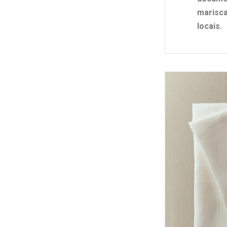
marisca
locais
.