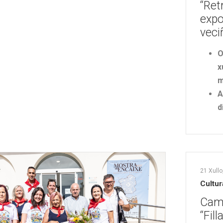
“Ret
expo
veci
O
x
m
A
d
21 Xullo
Cultur
Cam
“Fil