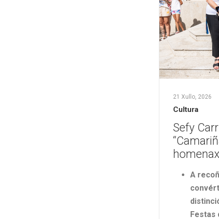
21 Xullo, 2026
Cultura
Sefy Carr
“Camariñ
homenaxe
A recoñ
convért
distinc
Festas 