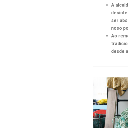
A alcal
desinte
ser abs
noso p
Ao rema
tradici
desde 