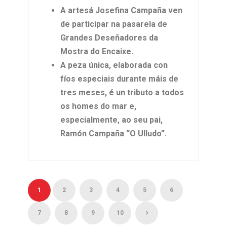
A artesá Josefina Campaña ven
de participar na pasarela de
Grandes Deseñadores da
Mostra do Encaixe.
A peza única, elaborada con
fíos especiais durante máis de
tres meses, é un tributo a todos
os homes do mar e,
especialmente, ao seu pai,
Ramón Campaña “O Ulludo”.
1
2
3
4
5
6
7
8
9
10