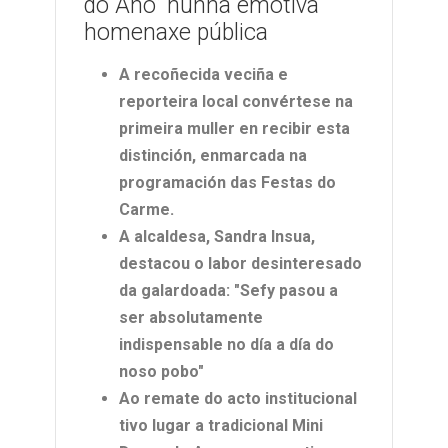
do Ano” nunha emotiva
homenaxe pública
A recoñecida veciña e
reporteira local convértese na
primeira muller en recibir esta
distinción, enmarcada na
programación das Festas do
Carme.
A alcaldesa, Sandra Insua,
destacou o labor desinteresado
da galardoada: "Sefy pasou a
ser absolutamente
indispensable no día a día do
noso pobo"
Ao remate do acto institucional
tivo lugar a tradicional Mini