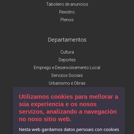
Taboleiro de anuncios
Rexistro
Plenos
Departamentos
Cultura
Deportes
Emprego e Desenvolvemento Local
Servizos Sociais
Urbanismo e Obras
Utilizamos cookies para mellorar a
Facebook
súa experiencia e os nosos
servizos, analizando a navegación
Concello de Camariñas
no noso sitio web.
Mostra do Encaixe
Turismo de Camariñas
Nesta web gardamos datos persoais con cookies
A. Desenvolvemento Local