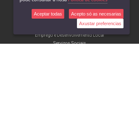
Departamentos
Aceptar todas
Acepto só as necesarias
Cultura
Axustar preferencias
Deportes
Emprego e Desenvolvemento Local
Servizos Sociais
Urbanismo e Obras
Facebook
Concello de Camariñas
Mostra do Encaixe
Turismo de Camariñas
A. Desenvolvemento Local
Museo do Encaixe
Museo Man de Camelle