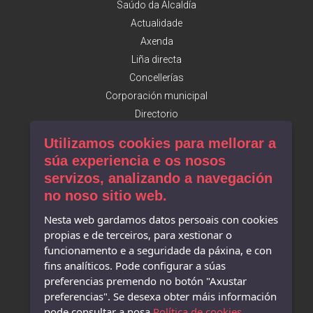
Saúdo da Alcaldía
Actualidade
Axenda
Liña directa
Concellerías
Corporación municipal
Directorio
Utilizamos cookies para mellorar a
Sede electrónica
súa experiencia e os nosos
servizos, analizando a navegación
Trámites
no noso sitio web.
Perfil contratante
Nesta web gardamos datos persoais con cookies
Transparencia
propias e de terceiros, para xestionar o
Taboleiro de anuncios
funcionamento e a seguridade da páxina, e con
Rexistro
fins analíticos. Pode configurar a súas
preferencias premendo no botón "Axustar
Plenos
preferencias". Se desexa obter máis información
pode consultar a nosa
Política de cookies