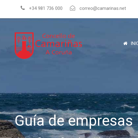
+34 981 736 000
correo@camarinas.net
INI
Guía de empresas