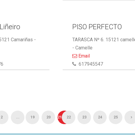
Liñeiro
PISO PERFECTO
15121 Camariñas -
TARASCA Nº 6. 15121 camell
- Camelle
Email
76
617945547
2
...
19
20
21
22
23
24
25