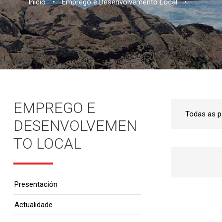
Inicio
•
Emprego e Desenvolvemento Local
•
EMPREGO E
DESENVOLVEMEN
TO LOCAL
Presentación
Actualidade