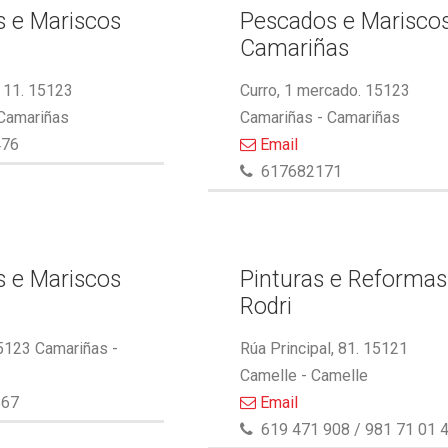
 e Mariscos
Pescados e Marisco
Camariñas
 11. 15123
Curro, 1 mercado. 15123
 Camariñas
Camariñas - Camariñas
476
Email
617682171
 e Mariscos
Pinturas e Reformas
Rodri
5123 Camariñas -
Rúa Principal, 81. 15121
Camelle - Camelle
867
Email
619 471 908 / 981 71 01 