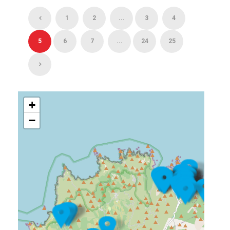
1
2
...
3
4
5
6
7
...
24
25
+
−