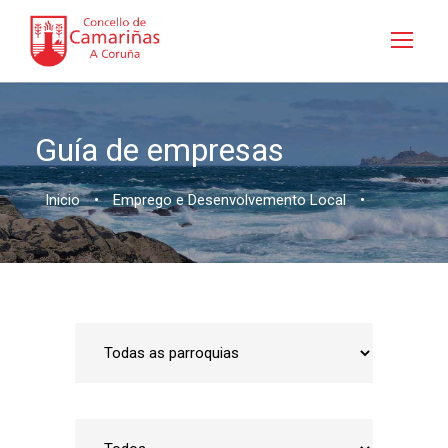
Guía de empresas
Inicio
•
Emprego e Desenvolvemento Local
•