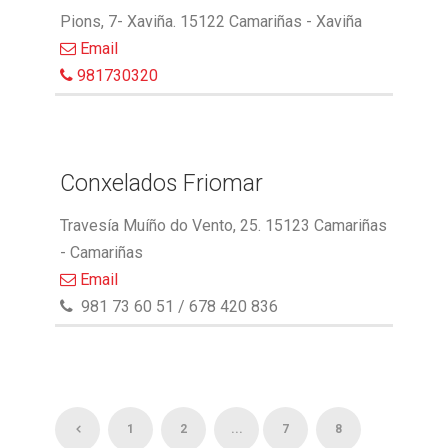
Pions, 7- Xaviña. 15122 Camariñas - Xaviña
Email
981730320
Conxelados Friomar
Travesía Muíño do Vento, 25. 15123 Camariñas
- Camariñas
Email
981 73 60 51 / 678 420 836
1
2
...
7
8