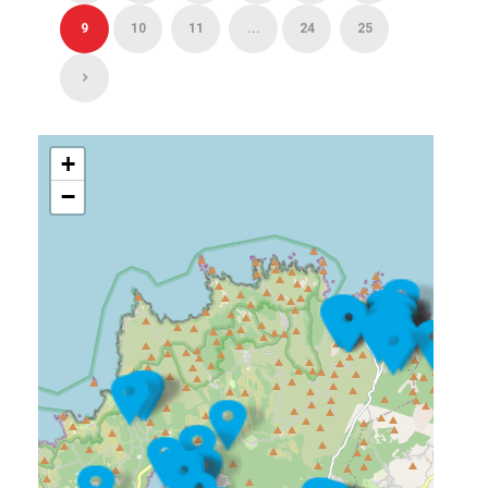
9
10
11
...
24
25
+
−