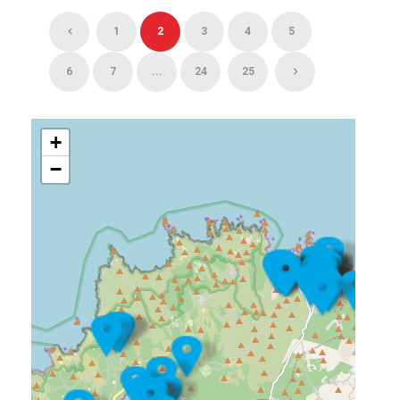
1
2
3
4
5
6
7
...
24
25
+
−