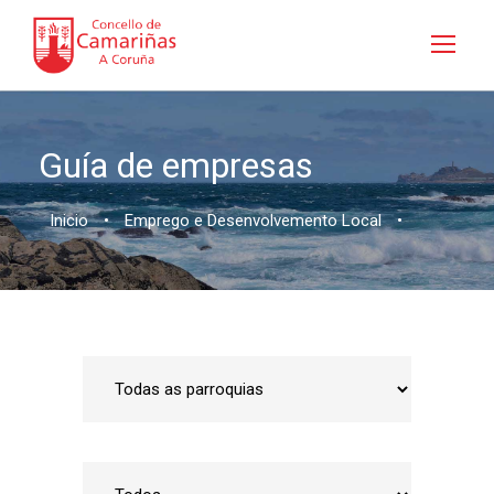
Guía de empresas
Inicio
•
Emprego e Desenvolvemento Local
•