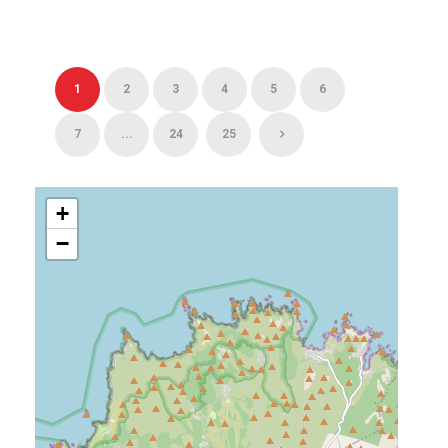
1
2
3
4
5
6
7
...
24
25
+
−